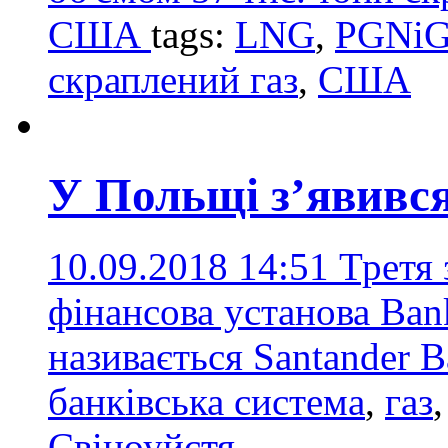
США
tags:
LNG
,
PGNi
скраплений газ
,
США
У Польщі з’явивс
10.09.2018 14:51
Третя 
фінансова установа Ba
називається Santander 
банківська система
,
газ
Свіноуйстя