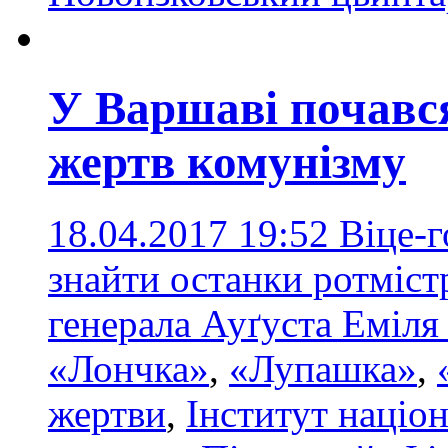
У Варшаві почався
жертв комунізму
18.04.2017 19:52
Віце-
знайти останки ротміст
генерала Ауґуста Еміл
«Лончка»
,
«Лупашка»
,
жертви
,
Інститут націон