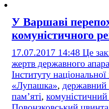
У Варшаві перепо
комуністичного р
17.07.2017 14:48
Це зак
жертв державного апара
Інституту національної
«Лупашка»
,
державний 
пам’яті
,
комуністичний
Повонзковський цвинта