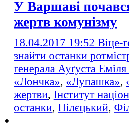
У Варшаві почався
жертв комунізму
18.04.2017 19:52
Віце-
знайти останки ротміст
генерала Ауґуста Еміл
«Лончка»
,
«Лупашка»
,
жертви
,
Інститут націон
останки
,
Пілєцький
,
Фі