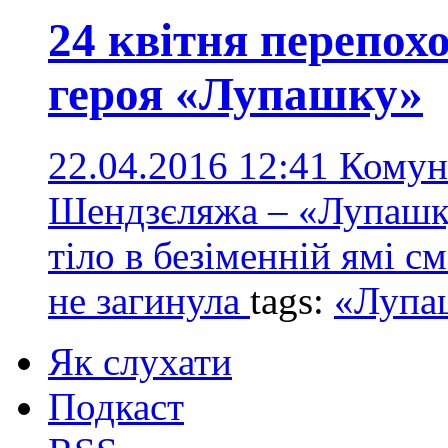
24 квітня перепох
героя «Лупашку»
22.04.2016 12:41
Комун
Шендзєляжа – «Лупашку
тіло в безіменній ямі с
не загинула
tags:
«Лупа
Як слухати
Подкаст