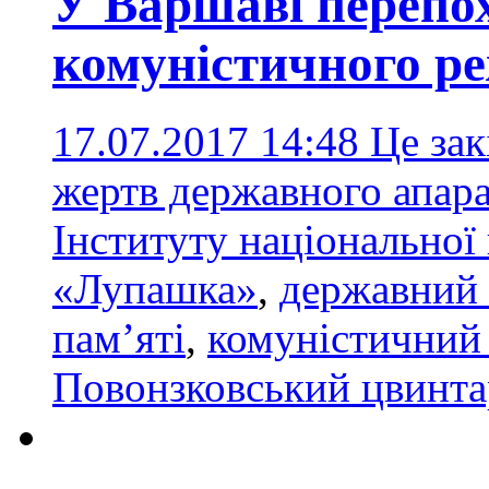
У Варшаві перепо
комуністичного р
17.07.2017 14:48
Це зак
жертв державного апара
Інституту національної
«Лупашка»
,
державний 
пам’яті
,
комуністичний
Повонзковський цвинта