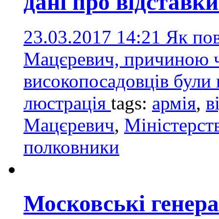
дані про відставки
23.03.2017 14:21
Як пов
Мацєревич, причиною ч
високопосадовців були 
люстрація
tags:
армія
,
в
Мацєревич
,
Міністерст
полковники
Московські генер