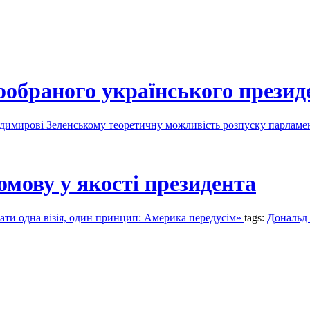
вообраного українського презид
лодимирові Зеленському теоретичну можливість розпуску парлам
мову у якості президента
ати одна візія, один принцип: Америка передусім»
tags:
Дональд