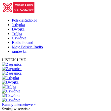
PolskieRadio.pl
Jedynka
Dwójka
Trójka
Czwórka
Radio Poland
Moje Polskie Radio
ramówka
LISTEN LIVE
Kanały internetowe »
Szukaj
w serwisie