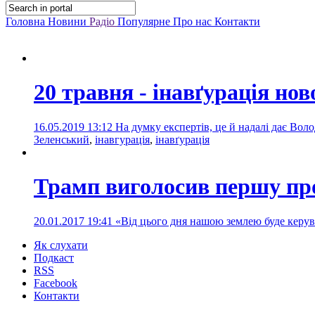
Головна
Новини
Радіо
Популярне
Про нас
Контакти
20 травня - інавґурація но
16.05.2019 13:12
На думку експертів, це й надалі дає Во
Зеленський
,
інавгурація
,
інавґурація
Трамп виголосив першу про
20.01.2017 19:41
«Від цього дня нашою землею буде керув
Як слухати
Подкаст
RSS
Facebook
Контакти