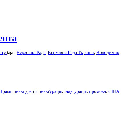
ента
енту
tags:
Верховна Рада
,
Верховна Рада України
,
Володимир
 Трамп
,
інавгурація
,
інавґурація
,
інаугурація
,
промова
,
США