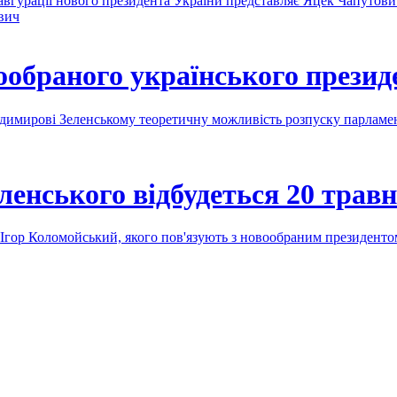
авгурації нового президента України представляє Яцек Чапутов
вич
вообраного українського презид
лодимирові Зеленському теоретичну можливість розпуску парлам
ленського відбудеться 20 трав
 Ігор Коломойський, якого пов'язують з новообраним президент