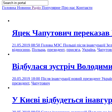
Головна
Новини
Радіо
Популярне
Про нас
Контакти
Яцек Чапутович переказав
21.05.2019 08:50
Голова МЗС Польщі після інавгурації Зел
відносини
,
Польща
,
президент
,
присяга
,
Україна
,
Чапутов
Відбулася зустріч Володим
20.05.2019 18:00
Після інавгурації новий президент Укра
президент
,
Чапутович
У Києві відбудеться інавг