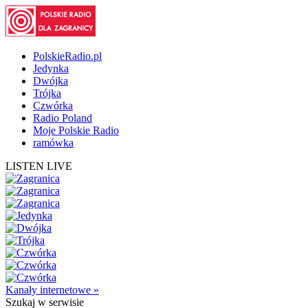
PolskieRadio.pl
Jedynka
Dwójka
Trójka
Czwórka
Radio Poland
Moje Polskie Radio
ramówka
LISTEN LIVE
Kanały internetowe »
Szukaj
w serwisie