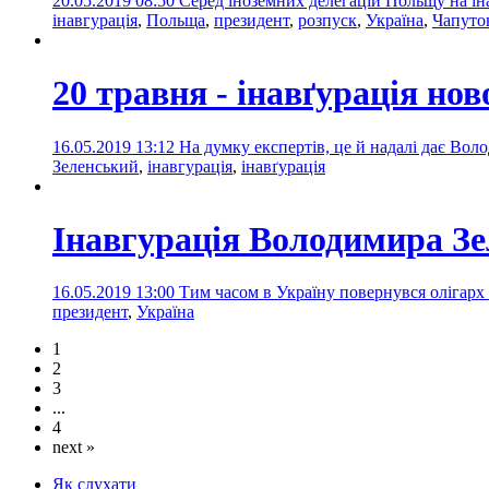
20.05.2019 08:50
Серед іноземних делегацій Польщу на ін
інавгурація
,
Польща
,
президент
,
розпуск
,
Україна
,
Чапуто
20 травня - інавґурація но
16.05.2019 13:12
На думку експертів, це й надалі дає Во
Зеленський
,
інавгурація
,
інавґурація
Інавгурація Володимира Зе
16.05.2019 13:00
Тим часом в Україну повернувся олігарх
президент
,
Україна
1
2
3
...
4
next »
Як слухати