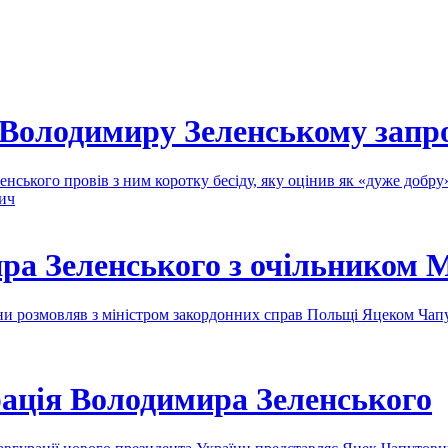
 Володимиру Зеленському зап
енського провів з ним коротку бесіду, яку оцінив як «дуже добр
ич
ира Зеленського з очільником
їни розмовляв з міністром закордонних справ Польщі Яцеком Ча
урація Володимира Зеленського