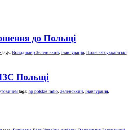
рошення до Польщі
у»
tags:
Володимир Зеленський
,
інавгурація
,
Польсько-українські
 МЗС Польщі
путовичем
tags:
hp polskie radio
,
Зеленський
,
інавгурація
,