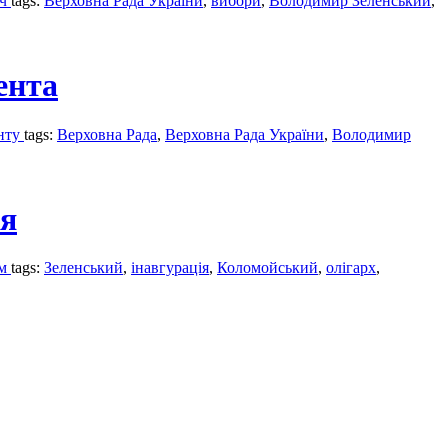
ич
tags:
Верховна Рада України
,
вибори
,
Володимир Зеленський
,
ента
енту
tags:
Верховна Рада
,
Верховна Рада України
,
Володимир
ня
ом
tags:
Зеленський
,
інавгурація
,
Коломойський
,
олігарх
,