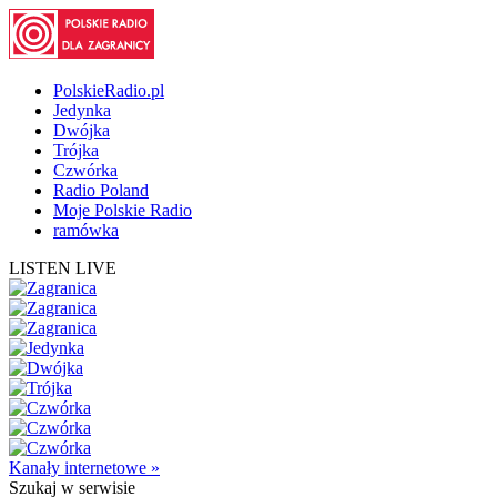
PolskieRadio.pl
Jedynka
Dwójka
Trójka
Czwórka
Radio Poland
Moje Polskie Radio
ramówka
LISTEN LIVE
Kanały internetowe »
Szukaj
w serwisie