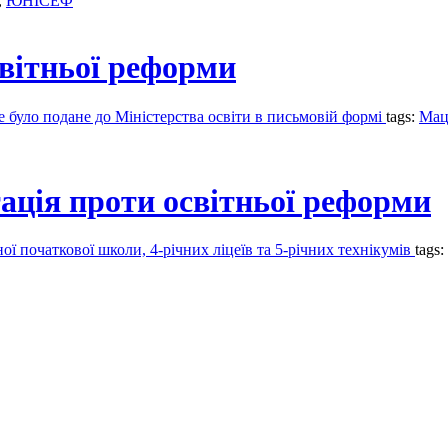
,
ЮНІСЕФ
світньої реформи
ке було подане до Міністерства освіти в письмовій формі
tags:
Мац
ація проти освітньої реформи
ої початкової школи, 4-річних ліцеїв та 5-річних технікумів
tags: