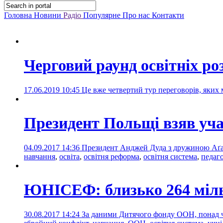
Головна
Новини
Радіо
Популярне
Про нас
Контакти
Черговий раунд освітніх ро
17.06.2019 10:45
Це вже четвертий тур переговорів, яких м
Президент Польщі взяв уча
04.09.2017 14:36
Президент Анджей Дуда з дружиною Аґат
навчання
,
освіта
,
освітня реформа
,
освітня система
,
педаг
ЮНІСЕФ: близько 264 мільй
30.08.2017 14:24
За даними Дитячого фонду ООН, понад ч