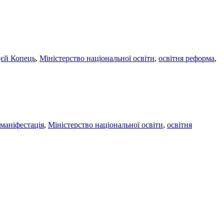
єй Копець
,
Міністерство національної освіти
,
освітня реформа
,
маніфестація
,
Міністерство національної освіти
,
освітня