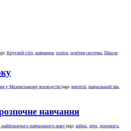
ags:
Круглий стіл
,
навчання
,
освіта
,
освітня система
,
Школа
оку
ия у Мазовєцькому воєводстві
tags:
вчителі
,
навчальний рік
,
 розпочне навчання
ом найближчого навчального року
tags:
війна
,
діти
,
допомога
,