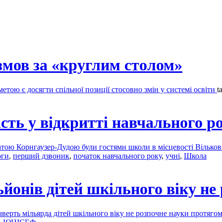
змов за «круглим столом»
етою є досягти спільної позиції стосовно змін у системі освіти
t
сть у відкритті навчального р
ою Корнгаузер-Дудою були гостями школи в місцевості Вільков
оги
,
перший дзвоник
,
початок навчального року
,
учні
,
Школа
онів дітей шкільного віку не
верть мільярда дітей шкільного віку не розпочне науки протяг