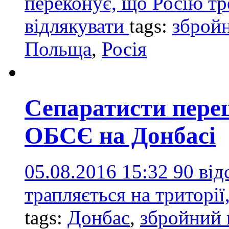
переконує, що Росію тр
відлякувати
tags:
збройн
Польща
,
Росія
Сепаратисти пере
ОБСЄ на Донбасі
05.08.2016 15:32
90 від
трапляється на триторі
tags:
Донбас
,
збройний 