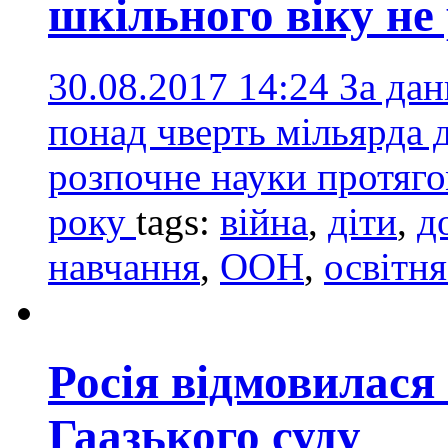
шкільного віку не
30.08.2017 14:24
За да
понад чверть мільярда д
розпочне науки протяг
року
tags:
війна
,
діти
,
д
навчання
,
ООН
,
освітня
Росія відмовилася
Гаазького суду