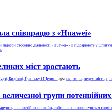
ла співпрацю з «Huawei»
 підозри стосовно діяльності «Huawei» - її підозрюють у шпигун
ть
еликих міст зростають
Лудзі, Бидґощі, Ґданську і Щецині
tags:
квартири
,
нерухомість
,
цін
величезної групи потенційних 
кларують, що постійно є онлайн, тобто вільно користуються соц