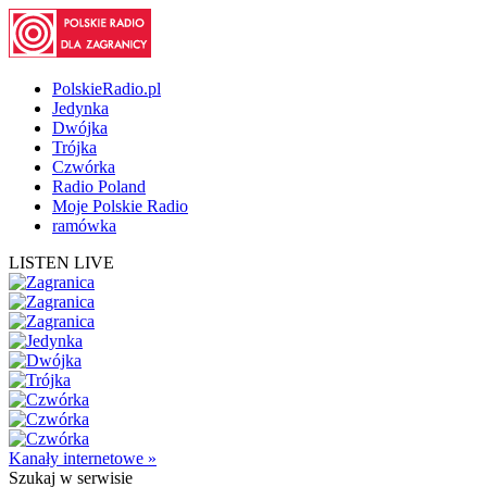
PolskieRadio.pl
Jedynka
Dwójka
Trójka
Czwórka
Radio Poland
Moje Polskie Radio
ramówka
LISTEN LIVE
Kanały internetowe »
Szukaj
w serwisie