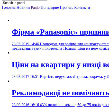
Головна
Новини
Радіо
Популярне
Про нас
Контакти
Фірма «Panasonic» припини
23.05.2019 14:46
Приводом для розірвання контракту стали
працевлаштування
,
Іноземці в Польщі
,
ціни на нерухоміс
Ціни на квартири у низці в
23.03.2017 16:51
Вартість нерухомості зросла, зокрема, у 
Рекламодавці не помічають 
28.09.2016 16:16
43% поляків віком від 50 до 75 років де