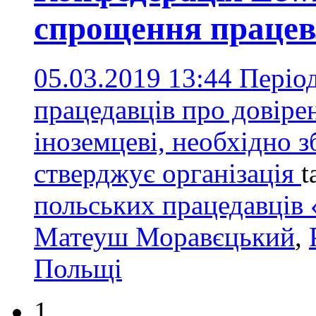
спрощення працев
05.03.2019 13:44
Період
працедавців про довіре
іноземцеві, необхідно з
стверджує організація
t
польських працедавців 
Матеуш Моравєцький
,
Польщі
1