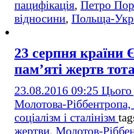
пацифікація
,
Петро По
відносини
,
Польща-Укр
23 серпня країни 
пам’яті жертв тот
23.08.2016 09:25
Цього 
Молотова-Ріббентропа, 
соціалізм і сталінізм
tag
жертви
,
Молотов-Ріббе