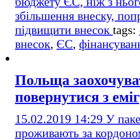
бюджету ЄС, ніж з ньог
збільшення внеску, поп
підвищити внесок
tags:
внесок
,
ЄС
,
фінансуван
Польща заохочува
повернутися з еміг
15.02.2019 14:29
У паке
проживають за кордоном