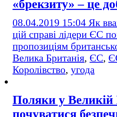
«брекзиту» – це д
08.04.2019 15:04
Як вва
цій справі лідери ЄС по
пропозиціям британськ
Велика Британія
,
ЄС
,
Є
Королівство
,
угода
Поляки у Великій
почуватися безпеч