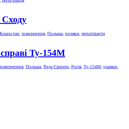
,
репатріація
 Сходу
Казахстан
,
повернення
,
Польща
,
поляки
,
репатріанти
 справі Ту-154М
повернення
,
Польща
,
Рада Європи
,
Росія
,
Ту-154М
,
уламки
,