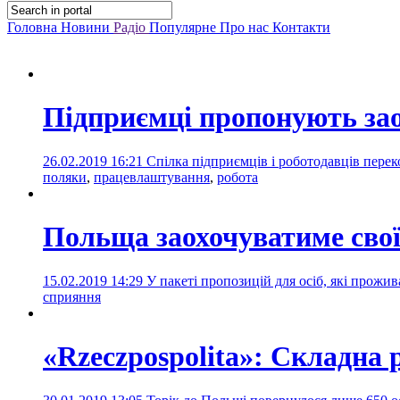
Головна
Новини
Радіо
Популярне
Про нас
Контакти
Підприємці пропонують заох
26.02.2019 16:21
Спілка підприємців і роботодавців перек
поляки
,
працевлаштування
,
робота
Польща заохочуватиме свої
15.02.2019 14:29
У пакеті пропозицій для осіб, які прожив
сприяння
«Rzeczpospolita»: Складна 