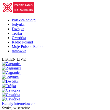
PolskieRadio.pl
Jedynka
Dwójka
Trójka
Czwórka
Radio Poland
Moje Polskie Radio
ramówka
LISTEN LIVE
Kanały internetowe »
Szukaj
w serwisie