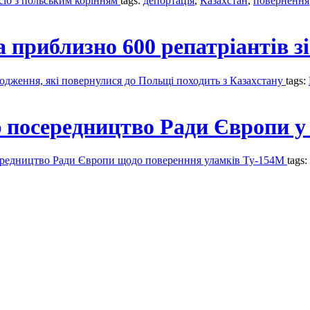
сіб з польським корінням
tags:
депортація
,
Казахстан
,
повернення
приблизно 600 репатріантів зі
ходження, які повернулися до Польщі походить з Казахстану
tags:
 посередництво Ради Європи у
ередництво Ради Європи щодо поверенння уламків Ту-154М
tags: