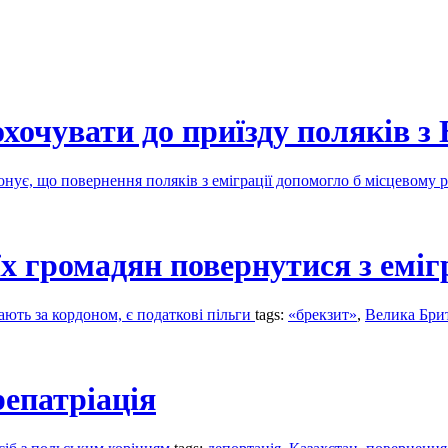
очувати до приїзду поляків з 
онує, що повернення поляків з еміграції допомогло б місцевому
х громадян повернутися з еміг
ають за кордоном, є податкові пільги
tags:
«брекзит»
,
Велика Бри
репатріація