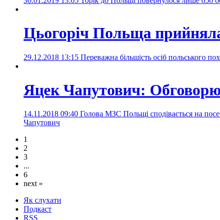
30.01.2019 13:05
Торік до Польщі повернулося лише 650 о
Цьогоріч Польща прийняла 
29.12.2018 13:15
Переважна більшість осіб польського по
Яцек Чапутович: Обговорю
14.11.2018 09:40
Голова МЗС Польщі сподівається на пос
Чапутович
1
2
3
...
6
next »
Як слухати
Подкаст
RSS