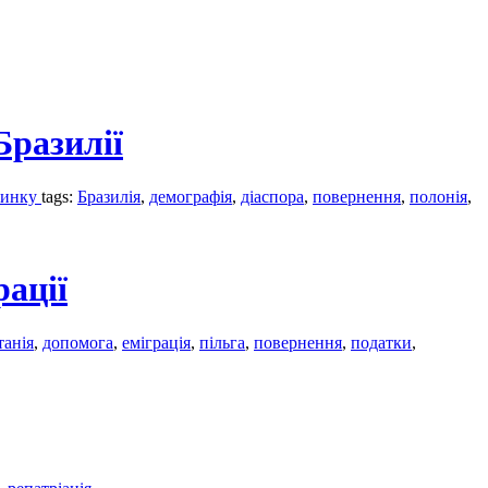
Бразилії
 ринку
tags:
Бразилія
,
демографія
,
діаспора
,
повернення
,
полонія
,
рації
танія
,
допомога
,
еміграція
,
пільга
,
повернення
,
податки
,