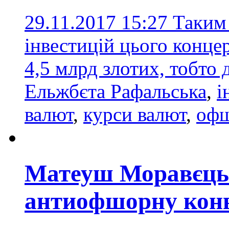
29.11.2017 15:27
Таким
інвестицій цього конце
4,5 млрд злотих, тобто 
Ельжбєта Рафальська
,
і
валют
,
курси валют
,
офш
Матеуш Моравєць
антиофшорну кон