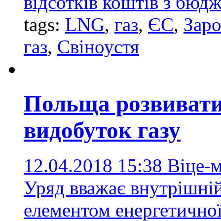
відсотків коштів з бюд
tags:
LNG
,
газ
,
ЄС
,
Заро
газ
,
Свіноустя
Польща розвивати
видобуток газу
12.04.2018 15:38
Віце-м
Уряд вважає внутрішній
елементом енергетично