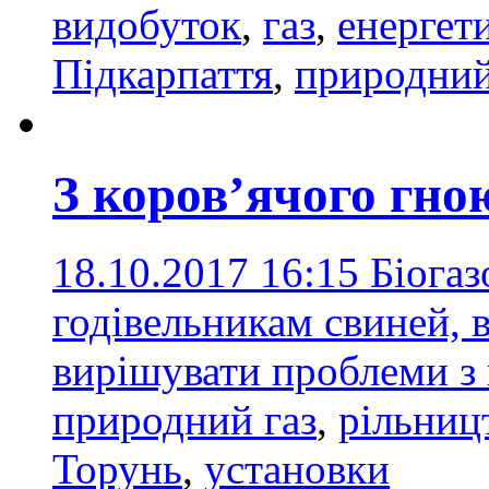
видобуток
,
газ
,
енергет
Підкарпаття
,
природний
З коров’ячого гно
18.10.2017 16:15
Біогаз
годівельникам свиней, в
вирішувати проблеми з
природний газ
,
рільниц
Торунь
,
установки