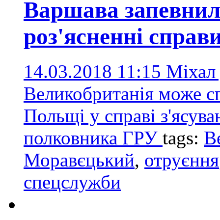
Варшава запевнил
роз'ясненні справ
14.03.2018 11:15
Міхал
Великобританія може сп
Польщі у справі з'ясува
полковника ГРУ
tags:
В
Моравєцький
,
отруєння
спецслужби