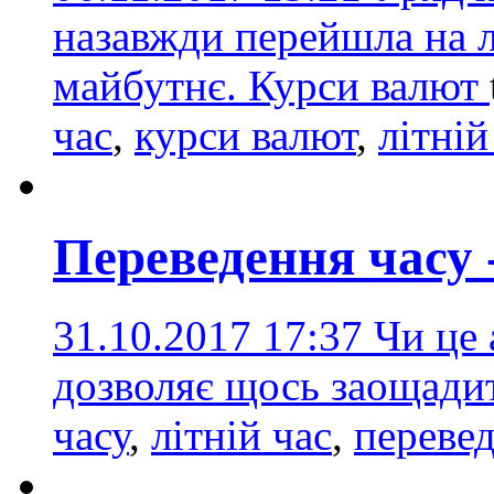
назавжди перейшла на л
майбутнє. Курси валют
час
,
курси валют
,
літній
Переведення часу -
31.10.2017 17:37
Чи це 
дозволяє щось заощади
часу
,
літній час
,
перевед