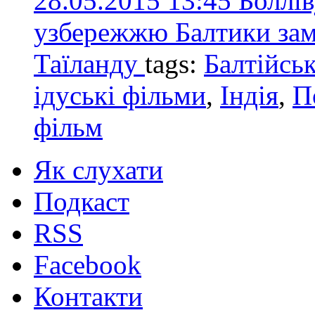
28.05.2015 13:45
Боллів
узбережжю Балтики замі
Таїланду
tags:
Балтійсь
ідуські фільми
,
Індія
,
П
фільм
Як слухати
Подкаст
RSS
Facebook
Контакти