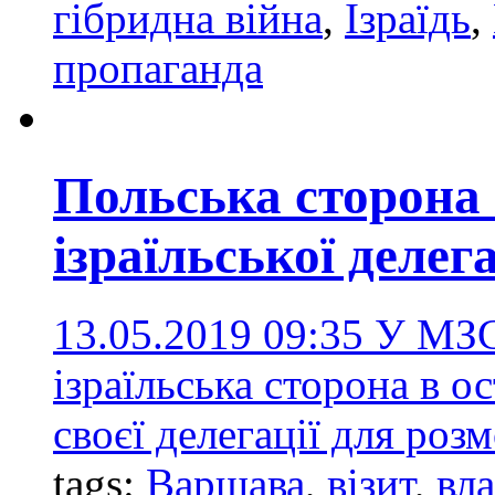
гібридна війна
,
Ізраїдь
,
пропаганда
Польська сторона 
ізраїльської делег
13.05.2019 09:35
У МЗС
ізраїльська сторона в о
своєї делегації для роз
tags:
Варшава
,
візит
,
вла