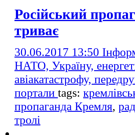
Російський пропа
триває
30.06.2017 13:50
Інфор
НАТО, Україну, енергет
авіакатастрофу, передру
портали
tags:
кремлівсь
пропаганда Кремля
,
рад
тролі