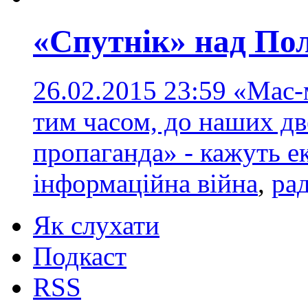
«Спутнік» над П
26.02.2015 23:59
«Мас-м
тим часом, до наших дв
пропаганда» - кажуть е
інформаційна війна
,
рад
Як слухати
Подкаст
RSS