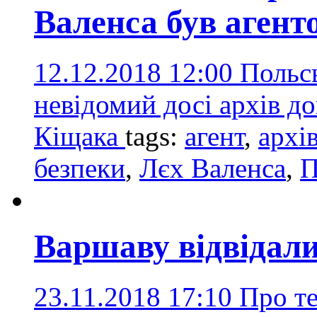
Валенса був агент
12.12.2018 12:00
Польс
невідомий досі архів д
Кіщака
tags:
агент
,
архі
безпеки
,
Лєх Валенса
,
П
Варшаву відвідали
23.11.2018 17:10
Про те