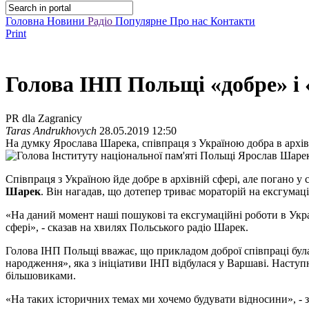
Головна
Новини
Радіо
Популярне
Про нас
Контакти
Print
Голова ІНП Польщі «добре» і 
PR dla Zagranicy
Taras Andrukhovych
28.05.2019 12:50
На думку Ярослава Шарека, співпраця з Україною добра в архівні
Співпраця з Україною йде добре в архівній сфері, але погано у
Шарек
. Він нагадав, що дотепер триває мораторій на ексгумаці
«На даний момент наші пошукові та ексгумаційні роботи в Украї
сфері», - сказав на хвилях Польського радіо Шарек.
Голова ІНП Польщі вважає, що прикладом доброї співпраці була
народження», яка з ініціативи ІНП відбулася у Варшаві. Наст
більшовиками.
«На таких історичних темах ми хочемо будувати відносини», - 