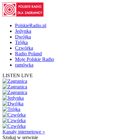
PolskieRadio.pl
Jedynka
Dwójka
Trójka
Czwórka
Radio Poland
Moje Polskie Radio
ramówka
LISTEN LIVE
Kanały internetowe »
Szukaj
w serwisie