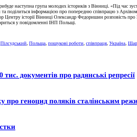
рибуде наступна група молодих істориків з Вінниці. «Під час зу
ви та поділиться інформацією про попередню співпрацю з Архіво
р Центру історії Вінниці Олександр Федоришин розповість про В
вориться у повідомленні ІНП Польщі.
,
Пілсудський
,
Польща
,
пошукові роботи
,
співпраця
,
Україна
,
Шар
 тис. документів про радянські репресії
у про геноцид поляків сталінським реж
істки