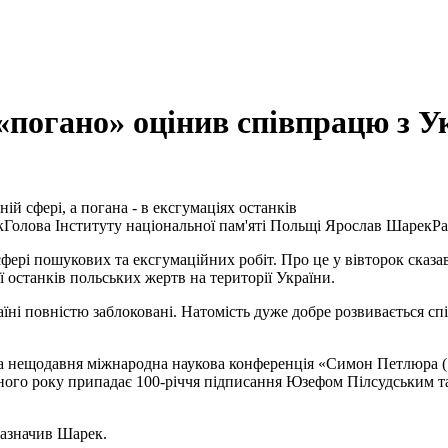
«погано» оцінив співпрацю з У
й сфері, а погана - в ексгумаціях останків
Голова Інституту національної пам'яті Польщі Ярослав Шарек
Pa
 сфері пошукових та ексгумаційних робіт. Про це у вівторок сказа
ї останків польських жертв на території України.
ні повністю заблоковані. Натомість дуже добре розвивається спі
 нещодавня міжнародна наукова конференція «Симон Петлюра (187
упного року припадає 100-річчя підписання Юзефом Пілсудським
зазначив Шарек.