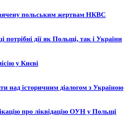
свячену польським жертвам НКВС
і потрібні дії як Польщі, так і України
ісію у Києві
и над історичним діалогом з Україною
лікацію про ліквідацію ОУН у Польщі