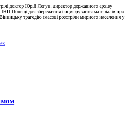
стрічі доктор Юрій Легун, директор державного архіву
м ІНП Польщі для збереження і оцифрування матеріалів про
інницьку трагедію (масові розстріли мирного населення у
ек
имом