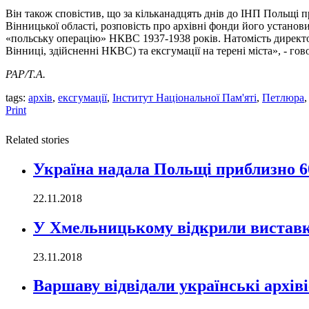
Він також сповістив, що за кільканадцять днів до ІНП Польщі п
Вінницької області, розповість про архівні фонди його устано
«польську операцію» НКВС 1937-1938 років. Натомість директо
Вінниці, здійсненні НКВС) та ексгумації на терені міста», - го
PAP/Т.А.
tags:
архів
,
ексгумації
,
Інститут Національної Пам'яті
,
Петлюра
Print
Related stories
Україна надала Польщі приблизно 60
22.11.2018
У Хмельницькому відкрили виставк
23.11.2018
Варшаву відвідали українські архів