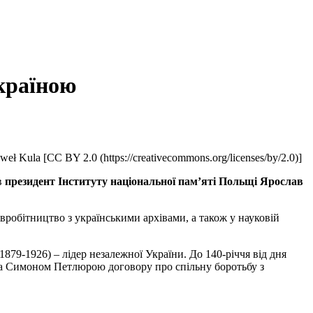
країною
weł Kula [CC BY 2.0 (https://creativecommons.org/licenses/by/2.0)]
в
президент Інституту національної пам’яті Польщі Ярослав
вробітництво з українськими архівами, а також у науковій
9-1926) – лідер незалежної України. До 140-річчя від дня
 та Симоном Петлюрою договору про спільну боротьбу з