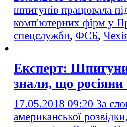
шпигунів працювала пі
комп'ютерних фірм у П
спецслужби
,
ФСБ
,
Чехі
Експерт: Шпигуни
знали, що росіяни
17.05.2018 09:20
За сл
американської розвідки,