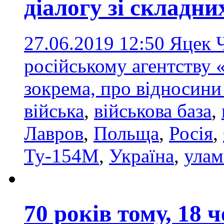
діалогу зі складн
27.06.2019 12:50
Яцек Ч
російському агентству 
зокрема, про відносин
війська
,
військова база
,
Лавров
,
Польща
,
Росія
,
Ту-154М
,
Україна
,
улам
70 років тому, 18 