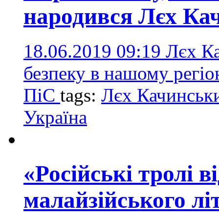
народився Лєх Ка
18.06.2019 09:19
Лєх Ка
безпеку в нашому регіо
ПіС
tags:
Лєх Качинськ
Україна
«Російські тролі в
малайзійського лі