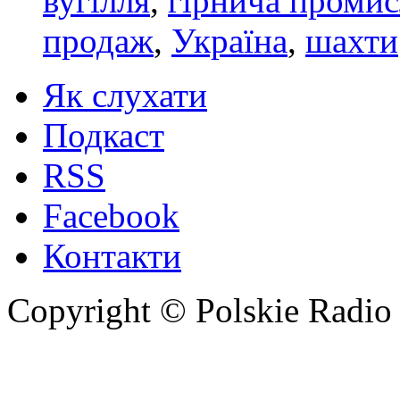
вугілля
,
гірнича промис
продаж
,
Україна
,
шахти
Як слухати
Подкаст
RSS
Facebook
Контакти
Copyright © Polskie Radio