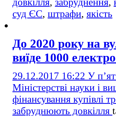
довкілля
,
забруднення
,
суд ЄС
,
штрафи
,
якість
До 2020 року на в
виїде 1000 електро
29.12.2017 16:22
У п’ят
Міністерстві науки і ви
фінансування купівлі тр
забруднюють довкілля