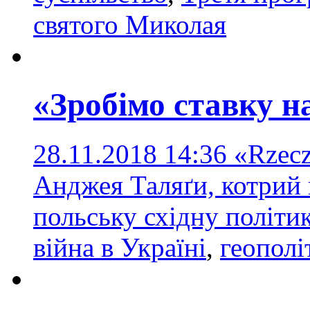
святого Миколая
«Зробімо ставку н
28.11.2018 14:36
«Rzecz
Анджея Таляґи, котрий
польську східну політи
війна в Україні
,
геополі