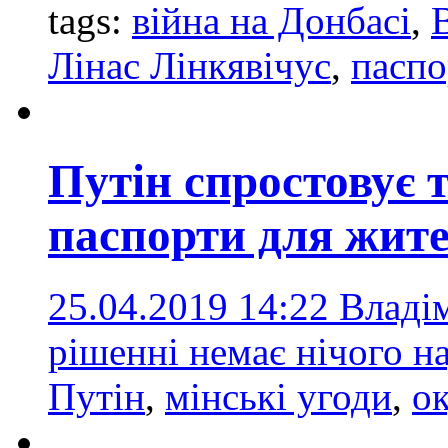
tags:
війна на Донбасі
,
Лінас Лінкявічус
,
паспо
Путін спростовує 
паспорти для жите
25.04.2019 14:22
Владім
рішенні немає нічого 
Путін
,
мінські угоди
,
ок