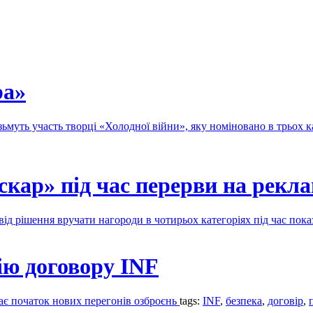
ра»
 візьмуть участь творці «Холодної війни», яку номіновано в трьох 
скар» під час перерви на рекл
від рішення вручати нагороди в чотирьох категоріях під час пок
ію договору INF
чає початок нових перегонів озброєнь
tags:
INF
,
безпека
,
договір
,