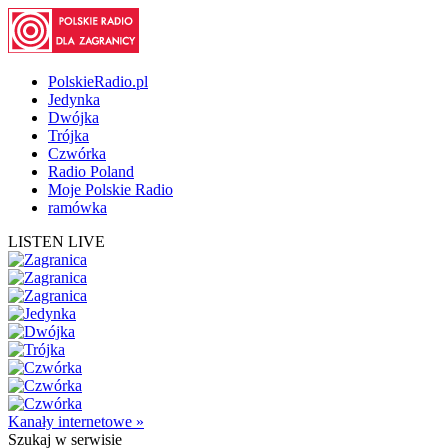
PolskieRadio.pl
Jedynka
Dwójka
Trójka
Czwórka
Radio Poland
Moje Polskie Radio
ramówka
LISTEN LIVE
Kanały internetowe »
Szukaj
w serwisie