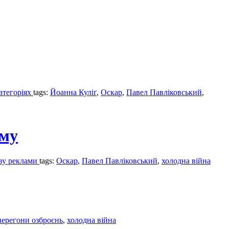
категоріях
tags:
Йоанна Куліґ
,
Оскар
,
Павел Павліковський
,
аму
азу реклами
tags:
Оскар
,
Павел Павліковський
,
холодна війна
перегони озброєнь
,
холодна війна