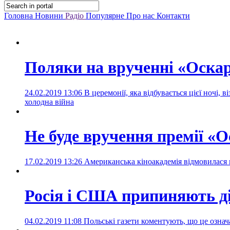
Головна
Новини
Радіо
Популярне
Про нас
Контакти
Поляки на врученні «Оска
24.02.2019 13:06
В церемонії, яка відбувається цієї ночі,
холодна війна
Не буде вручення премії «О
17.02.2019 13:26
Американська кіноакадемія відмовилася 
Росія і США припиняють д
04.02.2019 11:08
Польські газети коментують, що це озна