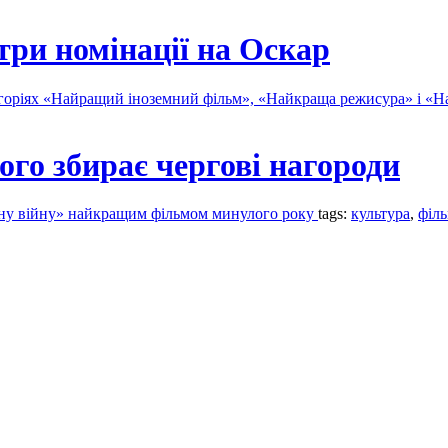
три номінації на Оскар
егоріях «Найращий іноземний фільм», «Найкраща режисура» і «
го збирає чергові нагороди
дну війну» найкращим фільмом минулого року
tags:
культура
,
філ