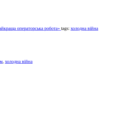
Найкраща операторська робота»
tags:
холодна війна
ьм
,
холодна війна