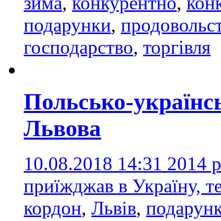
зима
,
конкурентно
,
кон
подарунки
,
продовольс
господарство
,
торгівля
Польсько-українс
Львова
10.08.2018 14:31
2014 р
приїжджав в Україну, т
кордон
,
Львів
,
подарун