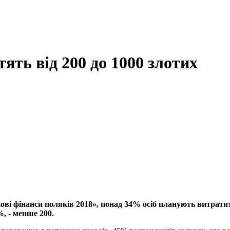
ять від 200 до 1000 злотих
і фінанси поляків 2018», понад 34% осіб планують витратити 
%, - менше 200.