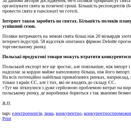
За даними авторів дослідження, 68% поляків профінансує свята
організувати свята за позичені гроші. Більшість респондентів (
провести свята в пансіонаті чи готелі.
Інтернет також заробить на святах. Більшість поляків плану
успішний сезон.
Поляки витрачають на зимові свята більш ніж 20 мільярдів злоти
інтернет-індустрії. 58 відсотків опитаних фірмою Deloitte прог
торговельному ринку.
Польські продуктові товари можуть втратити конкурентоспр
Польський експорт все ще зростає, але повільніше, ніж імпорт 
надсилає за кордон майже наполовину більша, ніж його імпорт.
На всіх потенційно найбільш привабливих ринках, наприклад, ки
тільки з країн ЄС, але і тих, які не входять до складу ЄС.
«Тут ми зіткнулися з дуже серйозною проблемою витрат на виро
польському ринку, де виробники борються з так званими безмит
В.П.
tags:
електроенергія
,
зима
,
конкурентно
,
конкурентноспроможн
Print