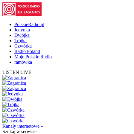
PolskieRadio.pl
Jedynka
Dwójka
Trójka
Czwórka
Radio Poland
Moje Polskie Radio
ramówka
LISTEN LIVE
Kanały internetowe »
Szukaj
w serwisie