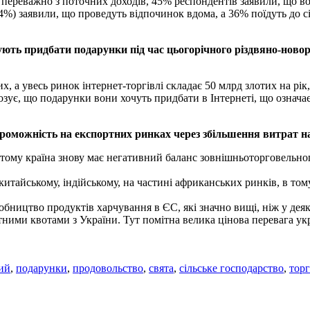
 переважно з поточних доходів, 45% респондентів заявили, що в
64%) заявили, що проведуть відпочинок вдома, а 36% поїдуть до с
ють придбати подарунки під час цьогорічного різдвяно-новоріч
х, а увесь ринок інтернет-торгівлі складає 50 млрд злотих на рі
нозує, що подарунки вони хочуть придбати в Інтернеті, що означа
оможність на експортних ринках через збільшення витрат на
і тому країна знову має негативний баланс зовнішньоторговельно
тайському, індійському, на частині африканських ринків, в тому
бництво продуктів харчування в ЄС, які значно вищі, ніж у деяк
ними квотами з України. Тут помітна велика цінова перевага ук
ий
,
подарунки
,
продовольство
,
свята
,
сільське господарство
,
торг