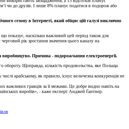
они використають заощадження, а 15 відсотків планує
ім’ї чи до друзів. І лише 8% планує податися в подорож або
ного сезону в Інтернеті, який обіцяє цій галузі виключно
к, що показує, наскільки важливий цей період також для
є черговий рік зростання значення цього каналу на
 виробництво. Причина - подорожчання електроенергії.
го обороту. Щоправда, кількість продовольства, яке Польща
 числі арабському, як правило, існує величезна конкуренція не
их важливих гравців за її межами. Це добре видно навіть на
раїнських виробів», - каже експерт Анджей Ґантнер.
івля