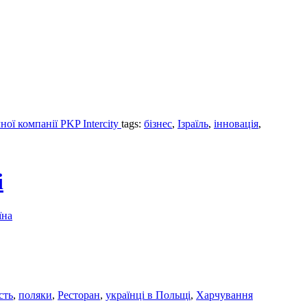
ої компанії PKP Intercity
tags:
бізнес
,
Ізраїль
,
інновація
,
і
їна
сть
,
поляки
,
Ресторан
,
українці в Польщі
,
Харчування