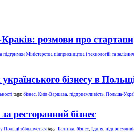
-Краків: розмови про стартапи
а підтримки Міністерства підприєництва і технологій та залізничн
 українського бізнесу в Польщ
льності
tags:
бізнес
,
Київ-Варшава
,
підприємливість
,
Польща-Укра
 за ресторанний бізнес
в у Польщі збільшується
tags:
Балтика
,
бізнес
,
Ґдиня
,
підприємливі