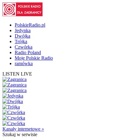
PolskieRadio.pl
Jedynka
Dwójka
Trójka
Czwórka
Radio Poland
Moje Polskie Radio
ramówka
LISTEN LIVE
Kanały internetowe »
Szukaj
w serwisie