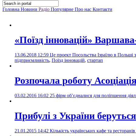
Головна
Новини
Радіо
Популярне
Про нас
Контакти
«Поїзд інновацій» Варшава
13.06.2018 12:59
Це проект Посольства Ізраїлю в Польщі з
підприємливість
,
Поїзд інновацій
,
стартап
Розпочала роботу Асоціація
03.02.2016 16:02
25 фірм об’єдналися для поліпшення дія
Прибулі з України беруться
21.01.2015 14:42
Кількість українських кафе та ресторані