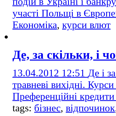
подій в Україні і банкр
участі Польщі в Європ
Економіка
,
курси влют
Де, за скільки, і 
13.04.2012 12:51
Де і з
травневі вихідні. Курси
Преференційні кредити 
tags:
бізнес
,
відпочинок