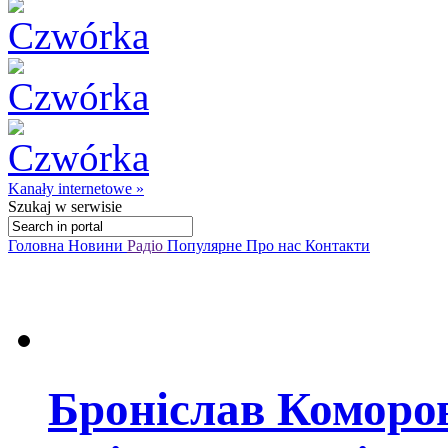
Kanały internetowe »
Szukaj
w serwisie
Головна
Новини
Радіо
Популярне
Про нас
Контакти
Броніслав Коморо