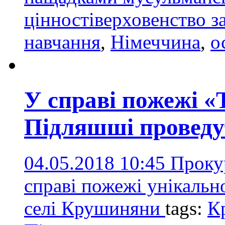
цінностіверховенство з
навчання
,
Німеччина
,
о
У справі пожежі «
Підляшші проведу
04.05.2018 10:45
Прокур
справі пожежі унікальн
селі Крушиняни
tags:
К