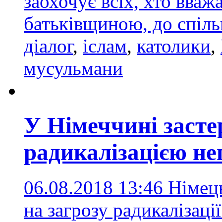
заохочує всіх, хто вва
батьківщиною, до спіль
діалог
,
іслам
,
католики
,
мусульмани
У Німеччині засте
радикалізацією не
06.08.2018 13:46
Німець
на загрозу радикалізаці