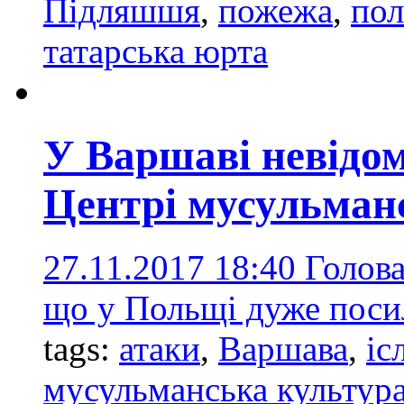
Підляшшя
,
пожежа
,
пол
татарська юрта
У Варшаві невідом
Центрі мусульман
27.11.2017 18:40
Голова
що у Польщі дуже посил
tags:
атаки
,
Варшава
,
іс
мусульманська культур