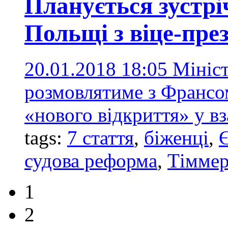
Планується зустр
Польщі з віце-пре
20.01.2018 18:05
Мініс
розмовлятиме з Франсо
«нового відкриття» у 
tags:
7 стаття
,
біженці
,
судова реформа
,
Тімме
1
2