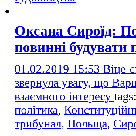
Оксана Сироїд: П
повинні будувати
01.02.2019 15:53
Віце-с
звернула увагу, що Вар
взаємного інтересу
tags
політика
,
Конституційн
трибунал
,
Польща
,
Сир