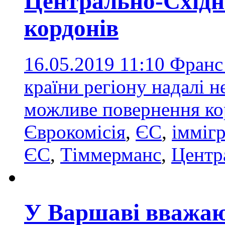
Центрально-Східн
кордонів
16.05.2019 11:10
Франс
країни регіону надалі н
можливе повернення к
Єврокомісія
,
ЄС
,
імміг
ЄС
,
Тіммерманс
,
Центр
У Варшаві вважают