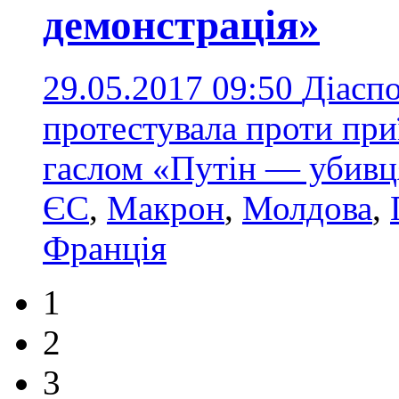
демонстрація»
29.05.2017 09:50
Діаспо
протестувала проти при
гаслом «Путін — убив
ЄС
,
Макрон
,
Молдова
,
Франція
1
2
3