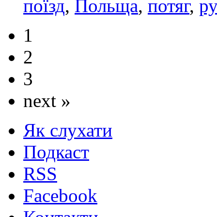
поїзд
,
Польща
,
потяг
,
р
1
2
3
next »
Як слухати
Подкаст
RSS
Facebook