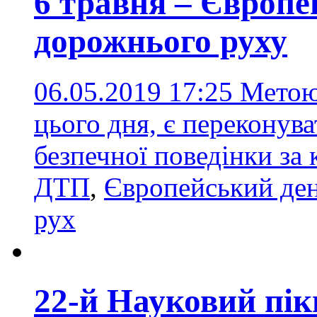
6 травня – Європе
дорожнього руху
06.05.2019 17:25
Метою 
цього дня, є переконува
безпечної поведінки за
ДТП
,
Європейський ден
рух
22-й Науковий пік