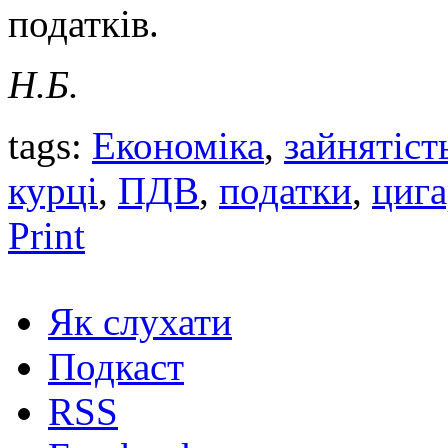
податків.
Н.Б.
tags:
Економіка
,
зайнятіст
курці
,
ПДВ
,
податки
,
циг
Print
Як слухати
Подкаст
RSS