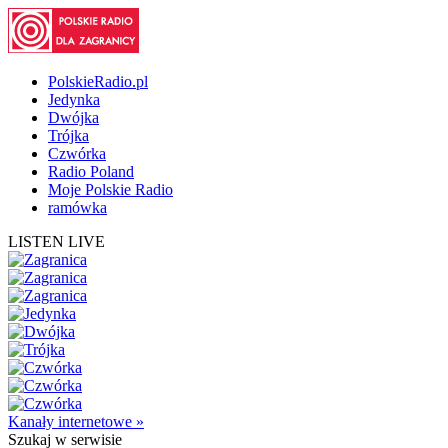
PolskieRadio.pl
Jedynka
Dwójka
Trójka
Czwórka
Radio Poland
Moje Polskie Radio
ramówka
LISTEN LIVE
Kanały internetowe »
Szukaj
w serwisie