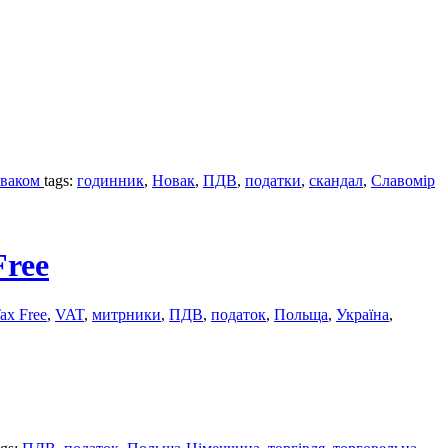
оваком
tags:
годинник
,
Новак
,
ПДВ
,
податки
,
скандал
,
Славомір
Free
ax Free
,
VAT
,
митрники
,
ПДВ
,
податок
,
Польща
,
Україна
,