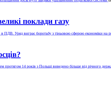
о поліпшення досягнуто завдяки ущільненню податкової системи
t
еликі поклади газу
 в ПДВ. Уряд виграє боротьбу з тіньовою сферою економіки на 
осців?
ем протягом 14 років з Польщі виведено більше від річного де