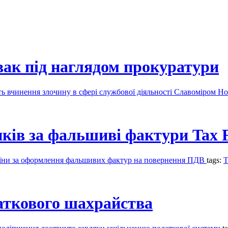
 під наглядом прокуратури
ь вчинення злочину в сфері службової діяльності Славоміром Н
ків за фальшиві фактури Tax 
аїни за оформлення фальшивих фактур на повернення ПДВ
tags:
T
аткового шахрайства