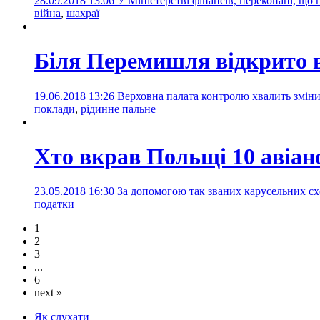
28.09.2018 13:06
У Міністерстві фінансів, переконані, щ
війна
,
шахраї
Біля Перемишля відкрито в
19.06.2018 13:26
Верховна палата контролю хвалить зміни
поклади
,
рідинне пальне
Хто вкрав Польщі 10 авіан
23.05.2018 16:30
За допомогою так званих карусельних сх
податки
1
2
3
...
6
next »
Як слухати