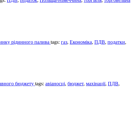
ags:
ПДВ
,
податок
,
Польща-Німеччина
,
торгівля
,
торговельна
ринку рідинного палива
tags:
газ
,
Економіка
,
ПДВ
,
податки
,
ржавного бюджету
tags:
авіаносці
,
бюджет
,
махінації
,
ПДВ
,