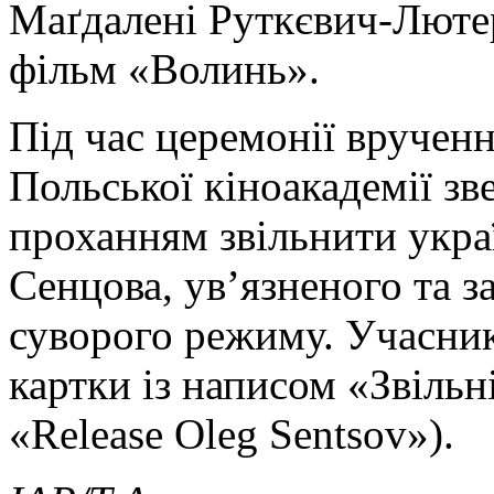
Маґдалені Руткєвич-Лютер
фільм «Волинь».
Під час церемонії вручен
Польської кіноакадемії зв
проханням звільнити укра
Сенцова, ув’язненого та з
суворого режиму. Учасник
картки із написом «Звільн
«Release Oleg Sentsov»).