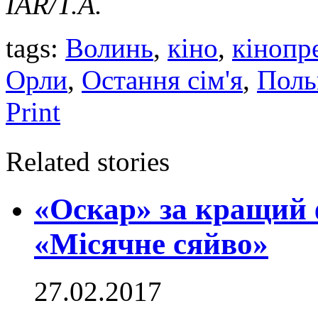
IAR/Т.А.
tags:
Волинь
,
кіно
,
кінопр
Орли
,
Остання сім'я
,
Пол
Print
Related stories
«Оскар» за кращий 
«Місячне сяйво»
27.02.2017