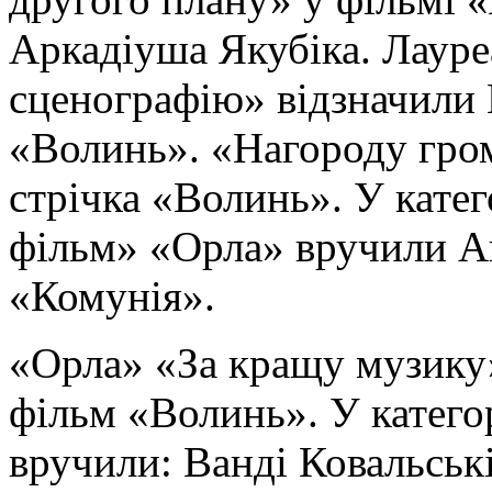
Аркадіуша Якубіка. Лауре
сценографію» відзначили 
«Волинь». «Нагороду гро
стрічка «Волинь». У кате
фільм» «Орла» вручили Ан
«Комунія».
«Орла» «За кращу музику
фільм «Волинь». У катего
вручили: Ванді Ковальськ