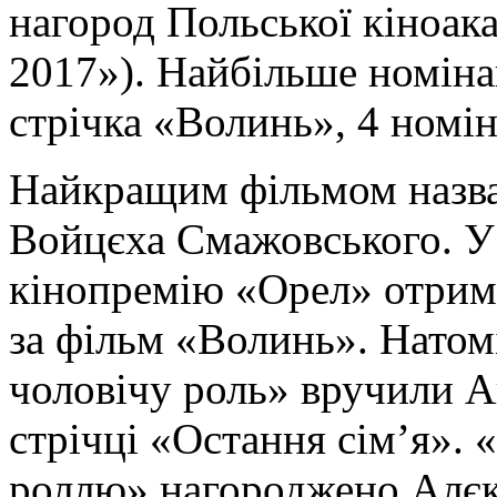
нагород Польської кіноака
2017»). Найбільше номінац
стрічка «Волинь», 4 номін
Найкращим фільмом назва
Войцєха Смажовського. У 
кінопремію «Орел» отрим
за фільм «Волинь». Натом
чоловічу роль» вручили А
стрічці «Остання сім’я»
роллю» нагороджено Алєк