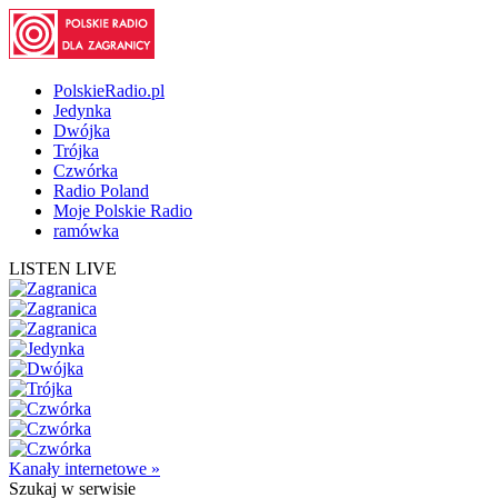
PolskieRadio.pl
Jedynka
Dwójka
Trójka
Czwórka
Radio Poland
Moje Polskie Radio
ramówka
LISTEN LIVE
Kanały internetowe »
Szukaj
w serwisie