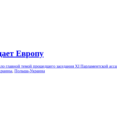
щает Европу
ыло главной темой прошедшего заседания XI Парламентской ас
краины
,
Польша-Украина