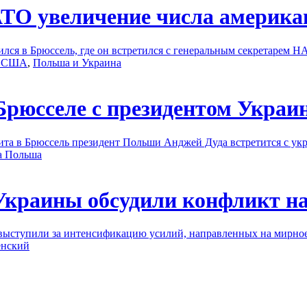
АТО увеличение числа америка
лся в Брюссель, где он встретился с генеральным секретарем 
и США
,
Польша и Украина
 Брюсселе с президентом Укра
изита в Брюссель президент Польши Анджей Дуда встретится с 
а Польша
Украины обсудили конфликт н
выступили за интенсификацию усилий, направленных на мирное
енский