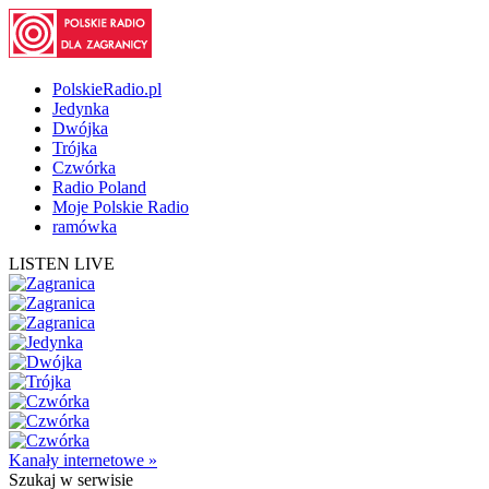
PolskieRadio.pl
Jedynka
Dwójka
Trójka
Czwórka
Radio Poland
Moje Polskie Radio
ramówka
LISTEN LIVE
Kanały internetowe »
Szukaj
w serwisie