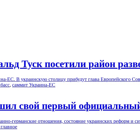
льд Туск посетили район разве
ина-ЕС. В украинскую столицу прибудут глава Европейского Сов
басс
,
саммит Украина-ЕС
шил свой первый официальный
аино-германские отношения, состояние украинских реформ и си
 главное