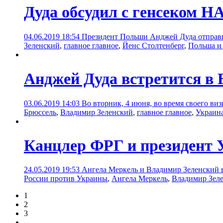
Дуда обсудил с генсеком Н
04.06.2019 18:54
Президент Польши Анджей Дуда отправи
Зеленский
,
главное главное
,
Йенс Столтенберг
,
Польша 
Анджей Дуда встретится в
03.06.2019 14:03
Во вторник, 4 июня, во время своего в
Брюссель
,
Владимир Зеленский
,
главное главное
,
Украин
Канцлер ФРГ и президент 
24.05.2019 19:53
Ангела Меркель и Владимир Зеленский 
России против Украины
,
Ангела Меркель
,
Владимир Зел
1
2
3
...