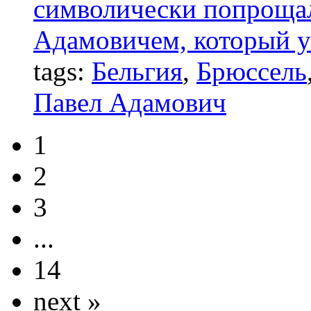
символически попрощал
Адамовичем, который ум
tags:
Бельгия
,
Брюссель
Павел Адамович
1
2
3
...
14
next »