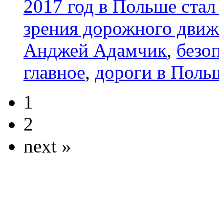
2017 год в Польше стал
зрения дорожного движе
Анджей Адамчик
,
безо
главное
,
дороги в Поль
1
2
next »