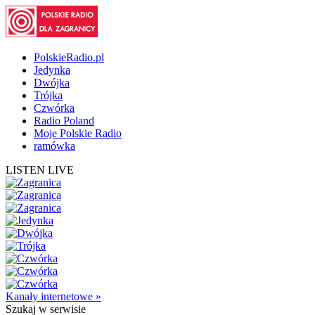
PolskieRadio.pl
Jedynka
Dwójka
Trójka
Czwórka
Radio Poland
Moje Polskie Radio
ramówka
LISTEN LIVE
Kanały internetowe »
Szukaj
w serwisie