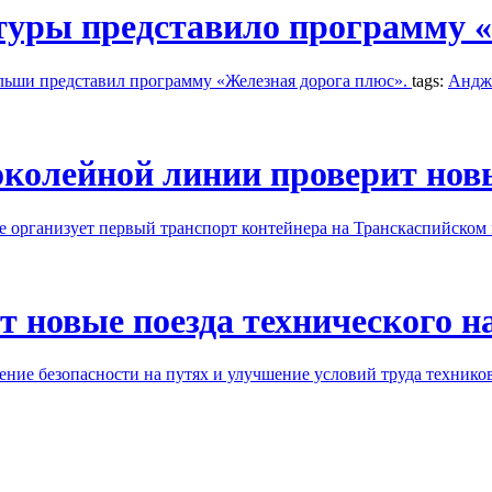
уры представило программу «
льши представил программу «Железная дорога плюс».
tags:
Андж
околейной линии проверит но
ge организует первый транспорт контейнера на Транскаспийском
т новые поезда технического н
ение безопасности на путях и улучшение условий труда техник