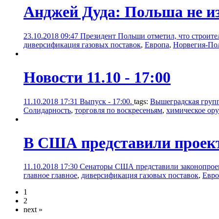
Анджей Дуда: Польша не из
23.10.2018 09:47
Президент Польши отметил, что строите
диверсификация газовых поставок
,
Европа
,
Норвегия-По
Новости 11.10 - 17:00
11.10.2018 17:31
Выпуск - 17:00.
tags:
Вышеградская групп
Солидарность
,
торговля по воскресеньям
,
химическое ор
В США представили проект
11.10.2018 17:30
Сенаторы США представили законопроект
главное главное
,
диверсификация газовых поставок
,
Евро
1
2
next »