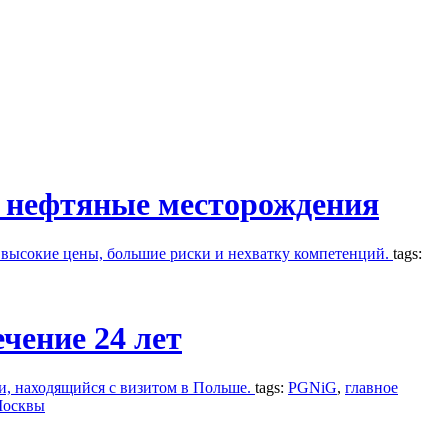
ь нефтяные месторождения
 высокие цены, большие риски и нехватку компетенций.
tags:
чение 24 лет
и, находящийся с визитом в Польше.
tags:
PGNiG
,
главное
Москвы