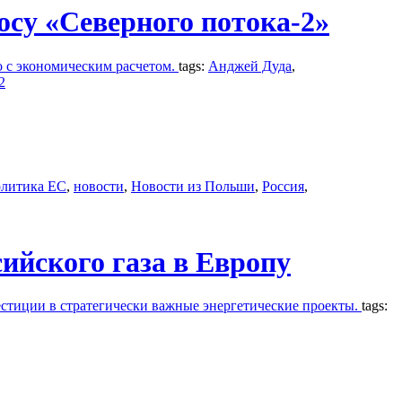
осу «Северного потока-2»
о с экономическим расчетом.
tags:
Анджей Дуда
,
2
олитика ЕС
,
новости
,
Новости из Польши
,
Россия
,
ийского газа в Европу
естиции в стратегически важные энергетические проекты.
tags: