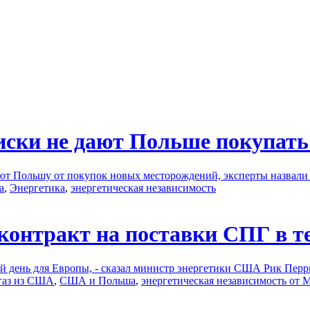
риски не дают Польше покупат
ают Польшу от покупок новых месторождений, эксперты назвали
а
,
Энергетика
,
энергетическая независимость
онтракт на поставки СПГ в те
ой день для Европы, - сказал министр энергетики США Рик Перр
газ из США
,
США и Польша
,
энергетическая независимость от 