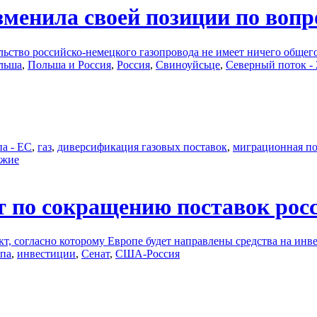
менила своей позиции по вопр
льство российско-немецкого газопровода не имеет ничего общег
льша
,
Польша и Россия
,
Россия
,
Свиноуйсьце
,
Северный поток - 
а - ЕС
,
газ
,
диверсификация газовых поставок
,
миграционная п
ужие
 по сокращению поставок росс
, согласно которому Европе будет направлены средства на инв
па
,
инвестиции
,
Сенат
,
США-Россия