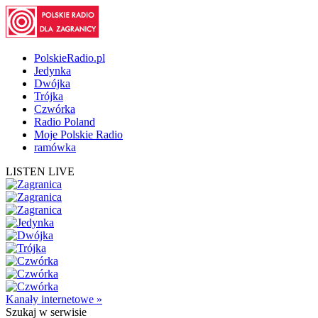
PolskieRadio.pl
Jedynka
Dwójka
Trójka
Czwórka
Radio Poland
Moje Polskie Radio
ramówka
LISTEN LIVE
Kanały internetowe »
Szukaj
w serwisie