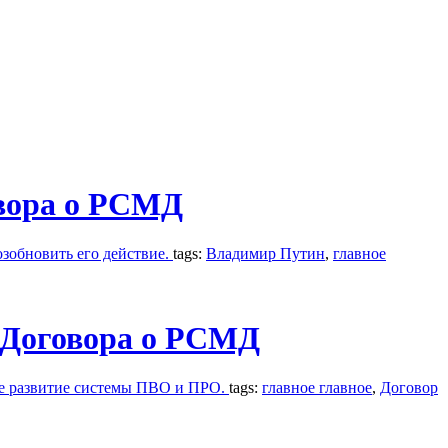
овора о РСМД
озобновить его действие.
tags:
Владимир Путин
,
главное
з Договора о РСМД
кже развитие системы ПВО и ПРО.
tags:
главное главное
,
Договор