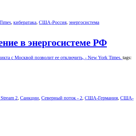
Times
,
кибератака
,
США-Россия
,
энергосистема
ние в энергосистеме РФ
икта с Москвой позволит ее отключить, - New York Times.
tags:
 Stream 2
,
Санкции
,
Северный поток - 2
,
США-Германия
,
США-