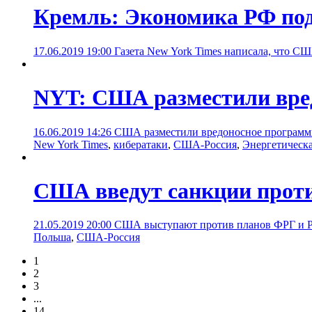
Кремль: Экономика РФ под
17.06.2019 19:00
Газета New York Times написала, что С
NYT: США разместили вред
16.06.2019 14:26
США разместили вредоносное программное
New York Times
,
кибератаки
,
США-Россия
,
Энергетическа
США введут санкции проти
21.05.2019 20:00
США выступают против планов ФРГ и РФ
Польша
,
США-Россия
1
2
3
...
14