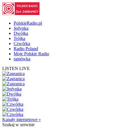
PolskieRadio.pl
Jedynka
Dwójka
Trójka
Czwórka
Radio Poland
Moje Polskie Radio
ramówka
LISTEN LIVE
Kanały internetowe »
Szukaj
w serwisie