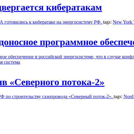
вергается кибератакам
ША готовились к кибератаке на энергосистему РФ.
tags:
New York 
оносное программное обеспече
 обеспечение в российской энергосистеме, что в случае конфл
я система
в «Северного потока-2»
 по строительству газопровода «Северный поток-2».
tags:
Nord