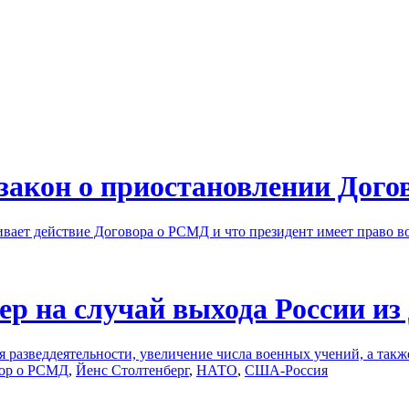
закон о приостановлении Дог
ивает действие Договора о РСМД и что президент имеет право в
ер на случай выхода России и
 разведдеятельности, увеличение числа военных учений, а та
ор о РСМД
,
Йенс Столтенберг
,
НАТО
,
США-Россия