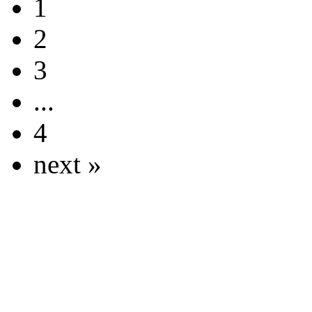
1
2
3
...
4
next »