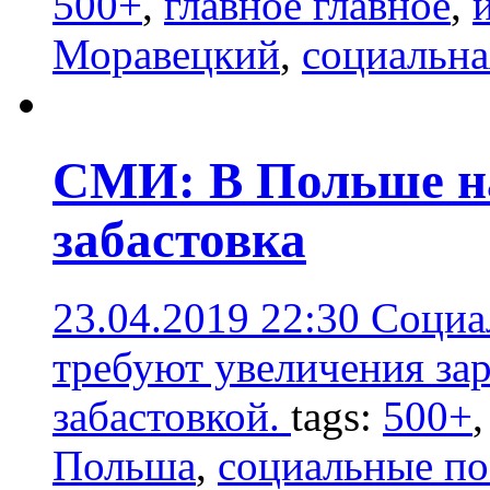
500+
,
главное главное
,
Моравецкий
,
социальн
СМИ: В Польше на
забастовка
23.04.2019 22:30
Социа
требуют увеличения зар
забастовкой.
tags:
500+
Польша
,
социальные п