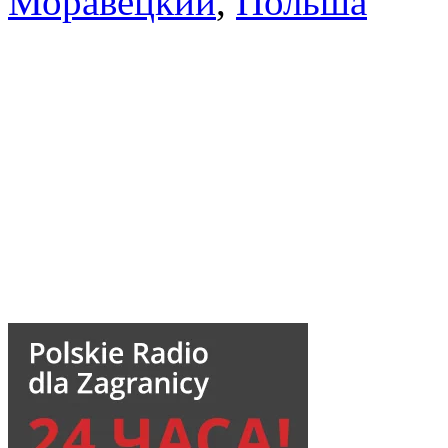
Моравецкий
,
Польша